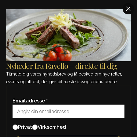
SE MÅNEDENS MENU - KLIK HER
Nyheder fra Ravello –
direkte til dig
Nyheder fra Ravello – direkte til dig
Tilmeld dig vores nyhedsbrev og få besked
Tilmeld dig vores nyhedsbrev og få besked om nye retter,
om nye retter, events og alt det, der gør dit
events og alt det, der gør dit næste besøg endnu bedre.
næste besøg endnu bedre.
Emailadresse *
Emailadresse *
Privat
Virksomhed
Privat
Virksomhed