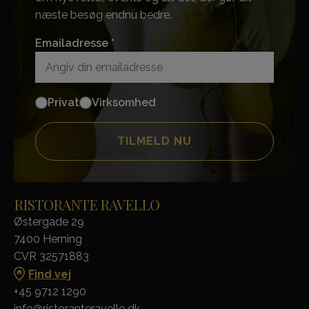
næste besøg endnu bedre.
Emailadresse *
Privat
Virksomhed
RISTORANTE RAVELLO
Østergade 29
7400 Herning
CVR 32571883
Find vej
+45 9712 1290
info@ristoranteravello.dk