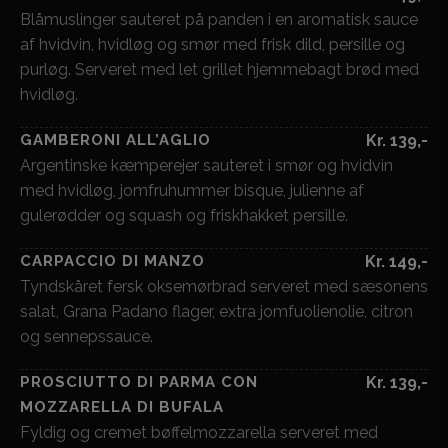
Blåmuslinger sauteret på panden i en aromatisk sauce
af hvidvin, hvidløg og smør med frisk dild, persille og
purløg. Serveret med let grillet hjemmebagt brød med
hvidløg.
GAMBERONI ALL’AGLIO
Kr. 139,-
Argentinske kæmperejer sauteret i smør og hvidvin
med hvidløg, jomfruhummer bisque, julienne af
gulerødder og squash og friskhakket persille.
CARPACCIO DI MANZO
Kr. 149,-
Tyndskåret fersk oksemørbrad serveret med sæsonens
salat, Grana Padano flager, extra jomfuolienolie, citron
og sennepssauce.
PROSCIUTTO DI PARMA CON
Kr. 139,-
MOZZARELLA DI BUFALA
Fyldig og cremet bøffelmozzarella serveret med