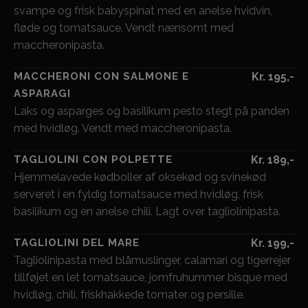
svampe og frisk babyspinat med en anelse hvidvin,
fløde og tomatsauce. Vendt nænsomt med
maccheronipasta.
MACCHERONI CON SALMONE E
Kr. 195,-
ASPARAGI
Laks og asparges og basilikum pesto stegt på panden
med hvidløg. Vendt med maccheronipasta.
TAGLIOLINI CON POLPETTE
Kr. 189,-
Hjemmelavede kødboller af oksekød og svinekød
serveret i en fyldig tomatsauce med hvidløg, frisk
basilikum og en anelse chili. Lagt over tagliolinipasta.
TAGLIOLINI DEL MARE
Kr. 199,-
Tagliolinipasta med blåmuslinger, calamari og tigerrejer
tillføjet en let tomatsauce, jomfruhummer bisque med
hvidløg, chili, friskhakkede tomater og persille.