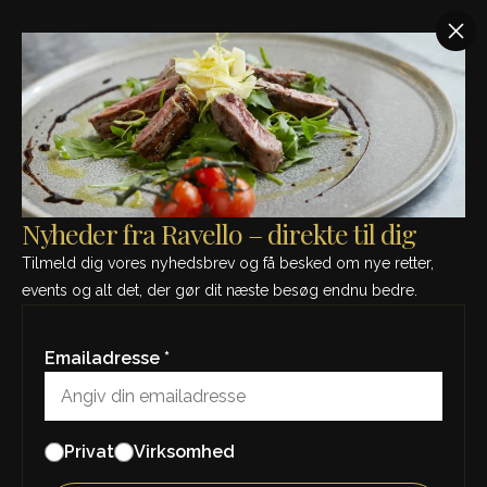
SE MÅNEDENS MENU - KLIK HER
FORSIDE
/
MENU
/
A LA CARTE
A La Carte
Nyheder fra Ravello – direkte til dig
Tilmeld dig vores nyhedsbrev og få besked om nye retter,
events og alt det, der gør dit næste besøg endnu bedre.
Vi har et bredt menukort, som spænder fra friske
hjemmelavede pastaretter til frisk fisk, skaldyr og
kødretter. Gode råvarer, tid og indsats er hjertestammen
Emailadresse *
i vores menu.
BOOK ONLINE
Privat
Virksomhed