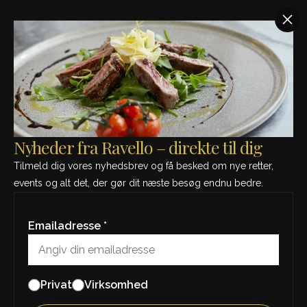
SE MÅNEDENS MENU - KLIK HER
Region:
Emilia
Romagna
Nyheder fra Ravello – direkte til dig
Tilmeld dig vores nyhedsbrev og få besked om nye retter,
events og alt det, der gør dit næste besøg endnu bedre.
Emailadresse *
Privat
Virksomhed