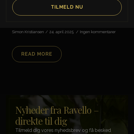
Lambrusco Grasparossa di Castelvetro,
Zanasi
Simon Kristiansen
24. april 2025
Ingen kommentarer
READ MORE
Nyheder fra Ravello –
direkte til dig
Tilmeld dig vores nyhedsbrev og få besked