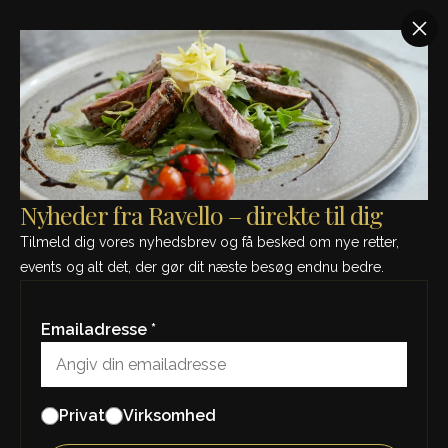
SE MÅNEDENS MENU - KLIK HER
Region:
Calabrien
Nyheder fra Ravello – direkte til dig
Tilmeld dig vores nyhedsbrev og få besked om nye retter,
events og alt det, der gør dit næste besøg endnu bedre.
Emailadresse *
Privat
Virksomhed
Torre Zambra, Torre Zambra