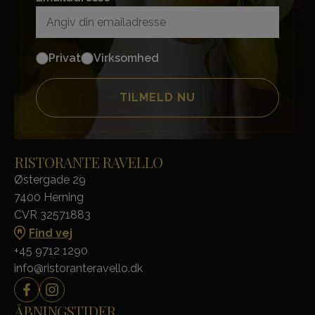
Privat
Virksomhed
RISTORANTE RAVELLO
Østergade 29
7400 Herning
CVR 32571883
Find vej
+45 9712 1290
info@ristoranteravello.dk
ÅBNINGSTIDER